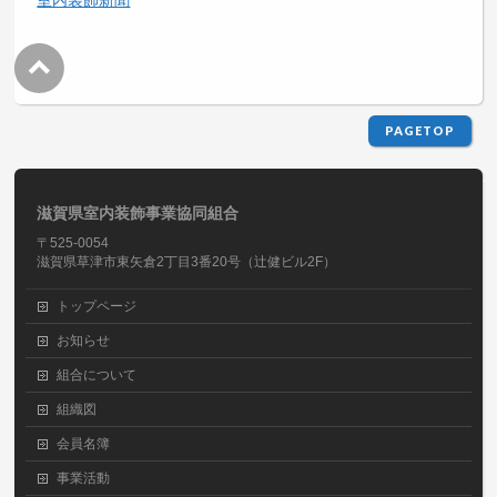
PAGETOP
滋賀県室内装飾事業協同組合
〒525-0054
滋賀県草津市東矢倉2丁目3番20号（辻健ビル2F）
トップページ
お知らせ
組合について
組織図
会員名簿
事業活動