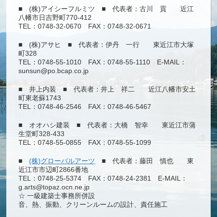
■ (株)アイシーフルミツ ■ 代表者：古川 貢 近江
八幡市日吉野町770-412
TEL：0748-32-0670 FAX：0748-32-0671
■ (株)アサヒ ■ 代表者：伊丹 一行 東近江市大塚
町328
TEL：0748-55-1010 FAX：0748-55-1110 E-MAIL：
sunsun@po.bcap.co.jp
■ 井上内装 ■ 代表者：井上 祥二 近江八幡市安土
町東老蘇1743
TEL：0748-46-2546 FAX：0748-46-5467
■ オオハシ建装 ■ 代表者：大橋 智幸 東近江市蒲
生堂町328-433
TEL：0748-55-0855 FAX：0748-55-1099
■
(株)グローバルアーツ
■ 代表者：藤田 慎也 東
近江市市辺町2866番地
TEL：0748-25-5374 FAX：0748-24-2381 E-MAIL：
g.arts@topaz.ocn.ne.jp
☆ 一級建築士事務所併設
音、熱、振動、クリーンルームの設計、責任施工