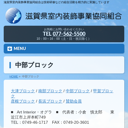
滋賀県室内装飾事業協同組合は技術研修などの組合活動を精力的に実施しています
お気軽にお問い合わせください
TEL
077-562-5500
10：00～16：00（土・日・祝日除く）
MENU
中部ブロック
HOME
»
中部ブロック
大津ブロック
/
南部ブロック
/
中部ブロック
/
甲賀ブロッ
ク
彦根ブロック
/
長浜ブロック
/
賛助会員
■ Art Interior・オグラ ■ 代表者：小倉 慎太郎 東
近江市上岸本町749
TEL：0749-46-1717 FAX：0749-20-3601