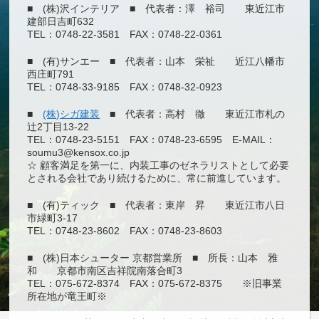
■ (株)沢インテリア ■ 代表者：澤 裕司 東近江市
建部日吉町632
TEL：0748-22-3581 FAX：0748-22-0361
■ (有)サンエー ■ 代表者：山本 栄祉 近江八幡市
西庄町791
TEL：0748-33-9185 FAX：0748-32-0923
■
(株)シガ建装
■ 代表者：高村 徹 東近江市札の
辻2丁目13-22
TEL：0748-23-5151 FAX：0748-23-6595 E-MAIL：
soumu3@kensox.co.jp
☆ 顧客満足を第一に、内装工事のゼネラリストとして必要
とされる会社であり続けるために、常に前進しています。
■ (有)ティック ■ 代表者：東岸 昇 東近江市八日
市緑町3-17
TEL：0748-23-8602 FAX：0748-23-8603
■ (株)日本シューター 京都営業所 ■ 所長：山本 雅
和 京都市南区吉祥院南落合町3
TEL：075-672-8374 FAX：075-672-8375 ※旧事業
所在地が竜王町※