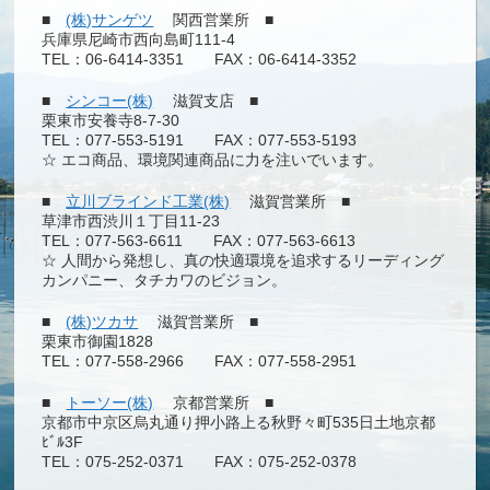
■
(株)サンゲツ
関西営業所 ■
兵庫県尼崎市西向島町111-4
TEL：06-6414-3351 FAX：06-6414-3352
■
シンコー(株)
滋賀支店 ■
栗東市安養寺8-7-30
TEL：077-553-5191 FAX：077-553-5193
☆ エコ商品、環境関連商品に力を注いでいます。
■
立川ブラインド工業(株)
滋賀営業所 ■
草津市西渋川１丁目11-23
TEL：077-563-6611 FAX：077-563-6613
☆ 人間から発想し、真の快適環境を追求するリーディング
カンパニー、タチカワのビジョン。
■
(株)ツカサ
滋賀営業所 ■
栗東市御園1828
TEL：077-558-2966 FAX：077-558-2951
■
トーソー(株)
京都営業所 ■
京都市中京区烏丸通り押小路上る秋野々町535日土地京都
ﾋﾞﾙ3F
TEL：075-252-0371 FAX：075-252-0378