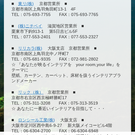
■
東リ(株)
京都営業所 ■
京都市南区上鳥羽角田町13-1 4F
TEL：075-693-7755 FAX：075-693-7765
■
(株)ニチベイ
滋賀地区営業所 ■
栗東市下鈎913-1 第5日吉ビル5F
TEL：077-553-2401 FAX：077-553-2327
■
リリカラ(株)
大阪支店 京都営業所 ■
京都市南区上鳥羽北中ノ坪町7
TEL：075-681-9335 FAX：072-981-2802
☆ 『あなたが映るインテリアを your room,your life』を
テーマに
壁紙、カーテン、カーペット、床材を扱うインテリアブラ
ンドメーカー
■
リック（株）
京都営業所 ■
京都市右京区西京極畔勝町17
TEL：075-311-3208 FAX：075-313-3519
☆ あなたに一番近いインテリアを目指して・・・
■
ロンシール工業(株)
大阪支店 ■
大阪市淀川区西中島6-9-27 新大阪メイコービル4階
TEL：06-6304-2700 FAX：06-6304-6948