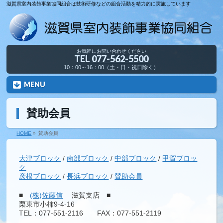
滋賀県室内装飾事業協同組合は技術研修などの組合活動を精力的に実施しています
お気軽にお問い合わせください
TEL
077-562-5500
10：00～16：00（土・日・祝日除く）
MENU
賛助会員
HOME
»
賛助会員
大津ブロック
/
南部ブロック
/
中部ブロック
/
甲賀ブロッ
ク
彦根ブロック
/
長浜ブロック
/
賛助会員
■
(株)佐藤信
滋賀支店 ■
栗東市小柿9-4-16
TEL：077-551-2116 FAX：077-551-2119